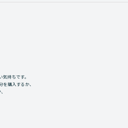
い気持ちです。
分を購入するか、
か、
。