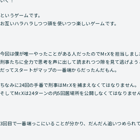
いく！
というゲームです。
お互いハラハラしつつ頭を使いつつ楽しいゲームです。
今回は僕が唯一やったことがある人だったのでMr.Xを担当しまし
刑事たちに全力で思考を声に出して読まれつつ
隙を見て逃げよう
だってスタートがマップの一番端からだったんだもん。
ちなみに24回の手番で刑事はMr.Xを捕まえなくてはなりません。
そしてMr.Xは24ターンの内5回居場所を公開しなくてはなりませ
3回目で一番端っこにいることが分かり、だんだん追いつめられ