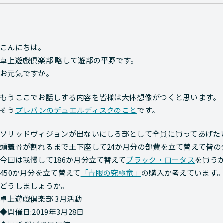
こんにちは。
卓上遊戯倶楽部 略して遊部の平野です。
お元気ですか。
もうここでお話しする内容を皆様は大体想像がつくと思います。
そう
プレバンのデュエルディスクのこと
です。
ソリッドヴィジョンが出ないにしろ部として全員に買ってあげた
頭蓋骨が割れるまで土下座して24か月分の部費を立て替えて皆の
今回は我慢して186か月分立て替えて
ブラック・ロータス
を買う
450か月分を立て替えて
「青眼の究極竜」
の購入か考えています
どうしましょうか。
卓上遊戯倶楽部 3月活動
◆開催日:2019年3月28日