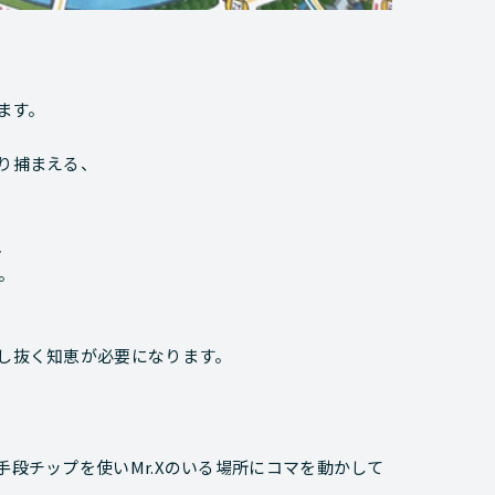
ます。
なり捕まえる、
、
。
出し抜く知恵が必要になります。
手段チップを使いMr.Xのいる場所にコマを動かして