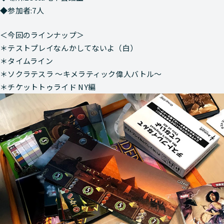
◆参加者:7人
＜今回のラインナップ＞
＊テストプレイなんかしてないよ（白）
＊タイムライン
＊ソクラテスラ ～キメラティック偉人バトル～
＊チケットトゥライド NY編