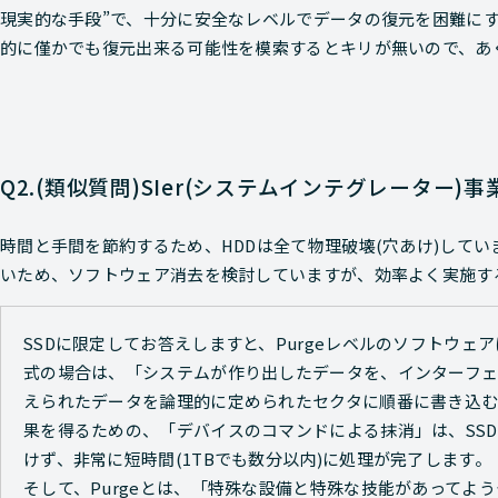
現実的な手段”で、十分に安全なレベルでデータの復元を困難に
的に僅かでも復元出来る可能性を模索するとキリが無いので、あ
Q2.(類似質問)SIer(システムインテグレーター)
時間と手間を節約するため、HDDは全て物理破壊(穴あけ)してい
いため、ソフトウェア消去を検討していますが、効率よく実施す
SSDに限定してお答えしますと、Purgeレベルのソフトウ
式の場合は、「システムが作り出したデータを、インターフ
えられたデータを論理的に定められたセクタに順番に書き込む」
果を得るための、「デバイスのコマンドによる抹消」は、SS
けず、非常に短時間(1TBでも数分以内)に処理が完了します。
そして、Purgeとは、「特殊な設備と特殊な技能があってよ