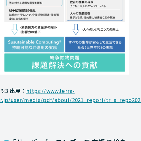
※3 出展：
https://www.terra-
r.jp/user/media/pdf/about/2021_report/tr_a_repo202