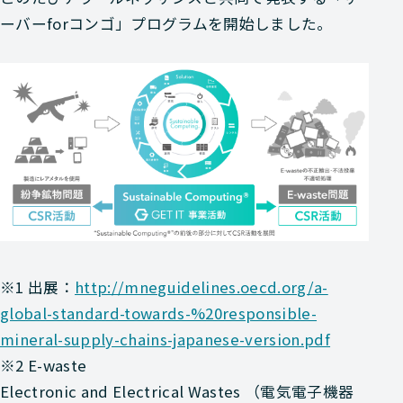
ーバーforコンゴ」プログラムを開始しました。
※1 出展：
http://mneguidelines.oecd.org/a-
global-standard-towards-%20responsible-
mineral-supply-chains-japanese-version.pdf
※2 E-waste
Electronic and Electrical Wastes （電気電子機器