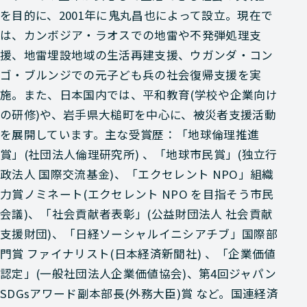
を目的に、2001年に鬼丸昌也によって設立。現在で
は、カンボジア・ラオスでの地雷や不発弾処理支
援、地雷埋設地域の生活再建支援、ウガンダ・コン
ゴ・ブルンジでの元子ども兵の社会復帰支援を実
施。また、日本国内では、平和教育(学校や企業向け
の研修)や、岩手県大槌町を中心に、被災者支援活動
を展開しています。主な受賞歴：「地球倫理推進
賞」(社団法人倫理研究所) 、「地球市民賞」(独立行
政法人 国際交流基金)、「エクセレント NPO」組織
力賞ノミネート(エクセレント NPO を目指そう市民
会議)、「社会貢献者表彰」(公益財団法人 社会貢献
支援財団)、「日経ソーシャルイニシアチブ」国際部
門賞 ファイナリスト(日本経済新聞社) 、「企業価値
認定」(一般社団法人企業価値協会)、第4回ジャパン
SDGsアワード副本部長(外務大臣)賞 など。国連経済