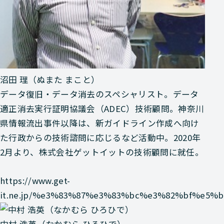
沼田 理（ぬまた まこと）
データ復旧・データ消去のスペシャリスト。データ
適正消去実行証明協議会（ADEC）技術顧問。神奈川
県情報流出事件以降は、新ガイドライン作成へ向け
た行政からの技術諮問に応じるなど活動中。2020年
2月より、株式会社ゲットイットの技術顧問に就任。
https://www.get-
it.ne.jp/%e3%83%87%e3%83%bc%e3%82%bf%e