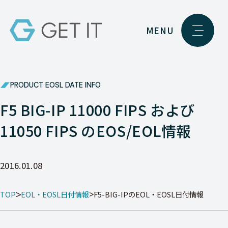
MENU
PRODUCT EOSL DATE INFO
F5 BIG-IP 11000 FIPS および
11050 FIPS のEOS/EOL情報
2016.01.08
TOP
EOL・EOSL日付情報
F5-BIG-IPのEOL・EOSL日付情報