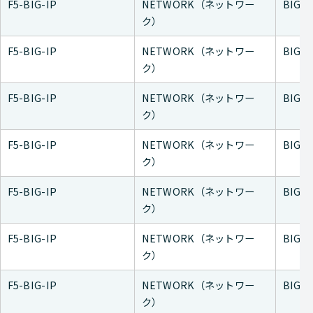
F5-BIG-IP
NETWORK（ネットワー
BIG-I
ク）
F5-BIG-IP
NETWORK（ネットワー
BIG-I
ク）
F5-BIG-IP
NETWORK（ネットワー
BIG-I
ク）
F5-BIG-IP
NETWORK（ネットワー
BIG-I
ク）
F5-BIG-IP
NETWORK（ネットワー
BIG-I
ク）
F5-BIG-IP
NETWORK（ネットワー
BIG-I
ク）
F5-BIG-IP
NETWORK（ネットワー
BIG-I
ク）