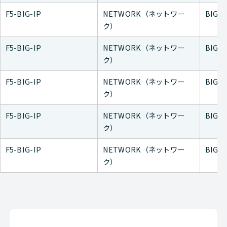
F5-BIG-IP
NETWORK（ネットワー
BIG-I
ク）
F5-BIG-IP
NETWORK（ネットワー
BIG-I
ク）
F5-BIG-IP
NETWORK（ネットワー
BIG-I
ク）
F5-BIG-IP
NETWORK（ネットワー
BIG-I
ク）
F5-BIG-IP
NETWORK（ネットワー
BIG-I
ク）
F5-BIG-IP
NETWORK（ネットワー
BIG-I
ク）
F5-BIG-IP
NETWORK（ネットワー
BIG-I