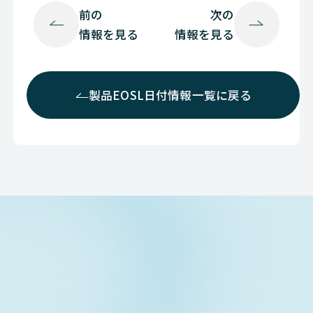
ク）
前の
次の
F5-BIG-IP
NETWORK（ネットワー
BIG-I
情報を見る
情報を見る
ク）
F5-BIG-IP
NETWORK（ネットワー
BIG-I
製品EOSL日付情報一覧に戻る
ク）
F5-BIG-IP
NETWORK（ネットワー
BIG-I
ク）
F5-BIG-IP
NETWORK（ネットワー
BIG-I
ク）
F5-BIG-IP
NETWORK（ネットワー
BIG-I
ク）
F5-BIG-IP
NETWORK（ネットワー
BIG-I
ク）