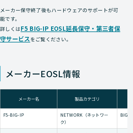
メーカー保守終了後もハードウェアのサポートが可
能です。
F5 BIG-IP EOSL延長保守・第三者保
詳しくは
守サービス
をご覧ください。
メーカーEOSL情報
メーカー名
製品カテゴリ
F5-BIG-IP
NETWORK（ネットワー
BIG-I
ク）