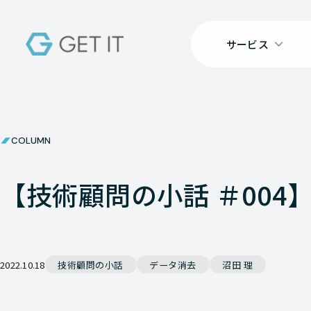
サービス
COLUMN
【技術顧問の小話 ＃004
2022.10.18
技術顧問の小話
データ消去
沼田 理