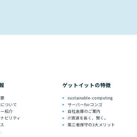
報
ゲットイットの特徴
概要
sustainable-computing
ちについて
サーバーforコンゴ
バー紹介
自社倉庫のご案内
テナビリティ
IT資源を長く、賢く。
セス
第三者保守の3大メリット
報