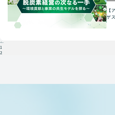
【ア
ゲ
1
2