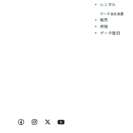
レンタル
データ消去装置
販売
修理
データ復旧