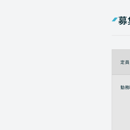
募
定員
勤務