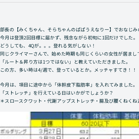
部長の【みくちゃん、そらちゃんのぱぱうえなりー】でおなじみの
今月は登頂2回目標に届かず、残念ながら初旬に1回だけでした。
どうしても、
4Q
が。。。
登れる気がしない！
同じクライマーさんで、始めた時期も同じくらいの女性が居まし
「ルート＆昇り方は1つではない」
と教えていただきました。
この方、多い時は
4/週
で、登っているとか。メッチャすてき！！
今月は、項目に途中から
「体幹皮下脂肪率」
を入れてみました。
「ストレッチ」を行えている日はいかがでしょうか？
＊スロースクワット・代謝アップストレッチ・腸及び腰くねくね