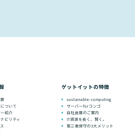
報
ゲットイットの特徴
概要
sustainable-computing
ちについて
サーバーforコンゴ
バー紹介
自社倉庫のご案内
テナビリティ
IT資源を長く、賢く。
セス
第三者保守の3大メリット
報