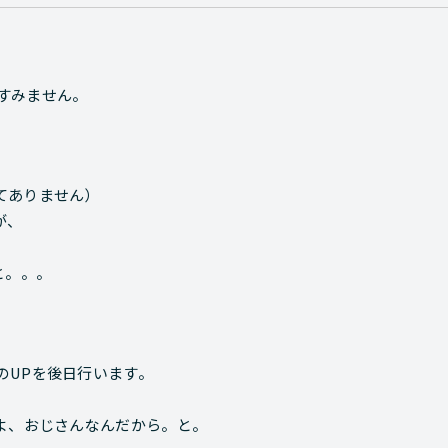
すみません。
てありません）
が、
と。。。
のUPを後日行います。
よ、おじさんなんだから。と。