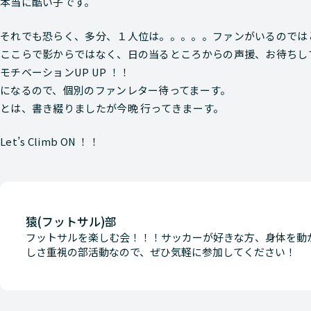
本当に酷い子です。
それでも恐らく、多分、１人位は。。。。。ファンがいるのでは
ここらで影からではなく、日の当るところからの声援、お待ちし
モチベーションUP UP ！！
になるので、個別のファンレター待ってまーす。
とは、書き綴りましたが今晩 行ってきまーす。
Let’s Climb ON ！！
猿(フットサル)部
フットサルを楽しむ会！！！サッカーが好きな方、身体を動
しさ重視の部活動なので、ぜひ気軽に参加してください！