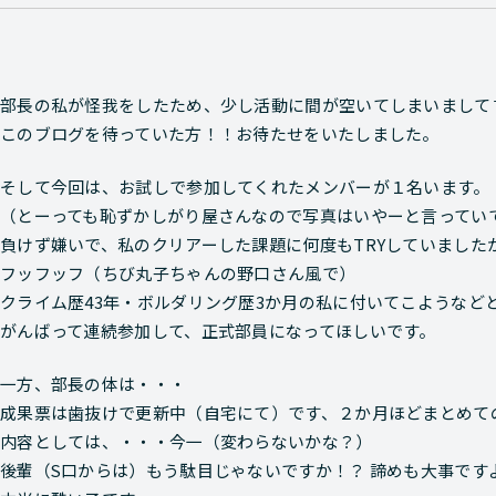
部長の私が怪我をしたため、少し活動に間が空いてしまいまして
このブログを待っていた方！！お待たせをいたしました。
そして今回は、お試しで参加してくれたメンバーが１名います。
（とーっても恥ずかしがり屋さんなので写真はいやーと言ってい
負けず嫌いで、私のクリアーした課題に何度もTRYしていました
フッフッフ（ちび丸子ちゃんの野口さん風で）
クライム歴43年・ボルダリング歴3か月の私に付いてこようなど
がんばって連続参加して、正式部員になってほしいです。
一方、部長の体は・・・
成果票は歯抜けで更新中（自宅にて）です、２か月ほどまとめて
内容としては、・・・今一（変わらないかな？）
後輩（S口からは）もう駄目じゃないですか！？ 諦めも大事です