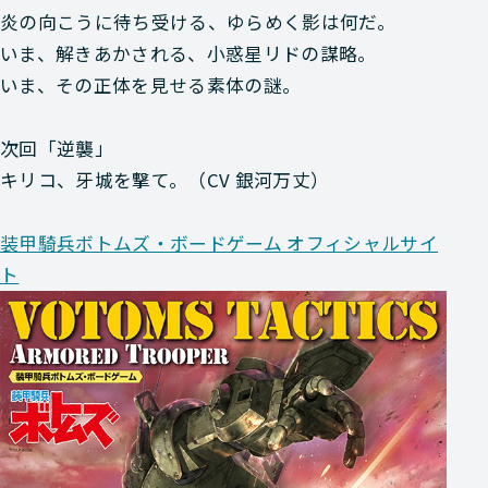
炎の向こうに待ち受ける、ゆらめく影は何だ。
いま、解きあかされる、小惑星リドの謀略。
いま、その正体を見せる素体の謎。
次回「逆襲」
キリコ、牙城を撃て。（CV 銀河万丈）
装甲騎兵ボトムズ・ボードゲーム オフィシャルサイ
ト