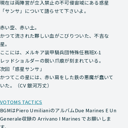
現在は両陣営が立入禁止の不可侵宙域にある惑星
「サンサ」
について語らせて下さいよ。
赤い空、赤い土。
かつて流された夥しい血がこびりついた、不吉な
星。
ここには、メルキア装甲騎兵団特殊任務班X-1
レッドショルダーの鋭い爪痕が刻まれている。
次回「惑星サンサ」
かつてこの星には、赤い肩をした鉄の悪魔が蠢いて
いた。（CV 銀河万丈）
VOTOMS TACTICS
BGMは
Piero UmilianiのアルバムDue Marines E Un
Generale収録の
Arrivano I Marines
でお願いしま
す。