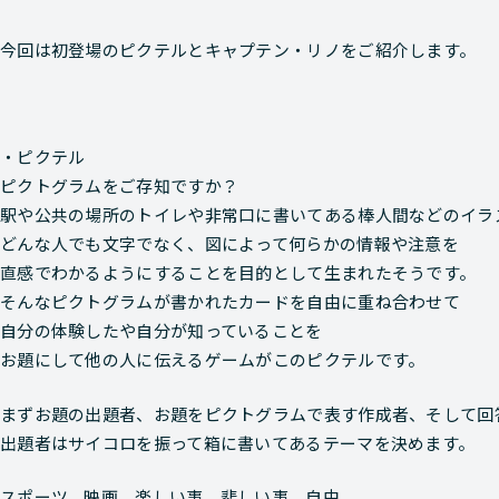
今回は初登場のピクテルとキャプテン・リノをご紹介します。
・ピクテル
ピクトグラムをご存知ですか？
駅や公共の場所のトイレや非常口に書いてある棒人間などのイラ
どんな人でも文字でなく、図によって何らかの情報や注意を
直感でわかるようにすることを目的として生まれたそうです。
そんなピクトグラムが書かれたカードを自由に重ね合わせて
自分の体験したや自分が知っていることを
お題にして他の人に伝えるゲームがこのピクテルです。
まずお題の出題者、お題をピクトグラムで表す作成者、そして回
出題者はサイコロを振って箱に書いてあるテーマを決めます。
スポーツ、映画、楽しい事、悲しい事、自由。