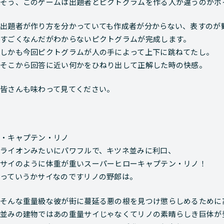
そう、このゲームは出題者とピクトグラムを作る人が違うのがポ
出題者が作り方を分かっていても作成者が分からない、表すのが
すごくなんだがわからないピクトグラムが完成します。
しかも今回ピクトグラムが人の手によって上下に跳ねてたし。
そこから回答に近い何かをひねり出して正解した時の快感。
皆さんも味わって見てください。
・キャプテン・リノ
ライオンみたいにパワフルで、キツネ並みに利口、
サイのように体重が重いスーパーヒローキャプテン・リノ！
っていうかサイなのですリノの野郎は。
そんな重量級な彼が街に蔓延る悪の根を見つけ懲らしめるために
並みの建物ではあの重量サイじゃなくてリノの素晴らしき巨体が