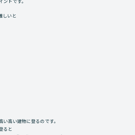
イントです。
難しいと
高い高い建物に登るのです。
登ると