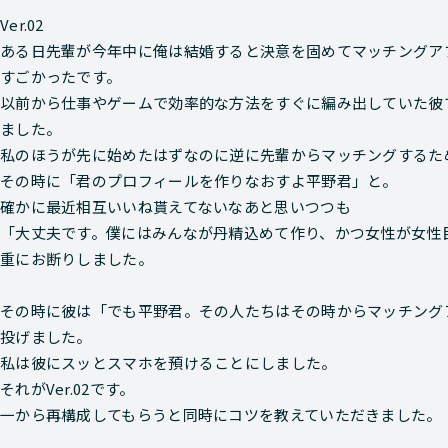
Ver.02
ある日先輩が今年中に俺は結婚すると決意を固めてマッチングア
すごかったです。
以前から仕事やゲームで効率的な方法をすぐに編み出していた彼
ました。
私のほうが先に始めたはずなのに逆に先輩からマッチングするた
その時に「君のプロフィールを作りなおすよ平野君」と。
確かに最近相互いいね貰えてないなあと思いつつも
「大丈夫です。僕にはみんなが丹精込めて作り、かつ女性が女性
重にお断りしました。
その時に彼は
「でも平野君。その人たちはその時からマッチング
投げました。
私は彼にスッとスマホを預けることにしました。
それがVer.02です。
一から再構成してもらうと同時にコツを教えていただきました。