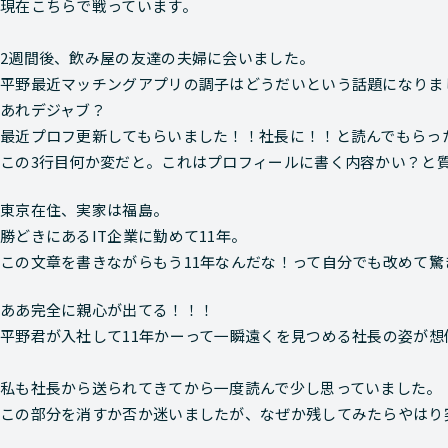
現在こちらで戦っています。
2週間後、飲み屋の友達の夫婦に会いました。
平野最近マッチングアプリの調子はどうだいという話題になりま
あれデジャブ？
最近プロフ更新してもらいました！！社長に！！と読んでもらっ
この3行目何か変だと。これはプロフィールに書く内容かい？と
東京在住、実家は福島。
勝どきにあるIT企業に勤めて11年。
この文章を書きながらもう11年なんだな！って自分でも改めて驚
ああ完全に親心が出てる！！！
平野君が入社して11年かーって一瞬遠くを見つめる社長の姿が想
私も社長から送られてきてから一度読んで少し思っていました。
この部分を消すか否か迷いましたが、なぜか残してみたらやはり