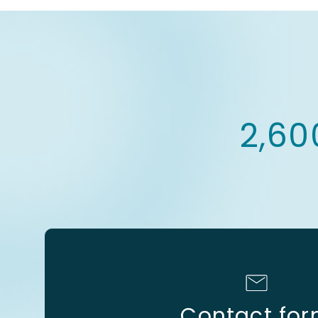
2,60
Contact fo