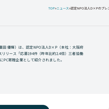
TOP
ニュース
認定NPO法人D×Pのプレス
田 優輝）は、認定NPO法人D×P（本社：大阪府
スリリース「応募194件（昨年比約2.4倍）三者協働
にPC寄贈企業として紹介されました。