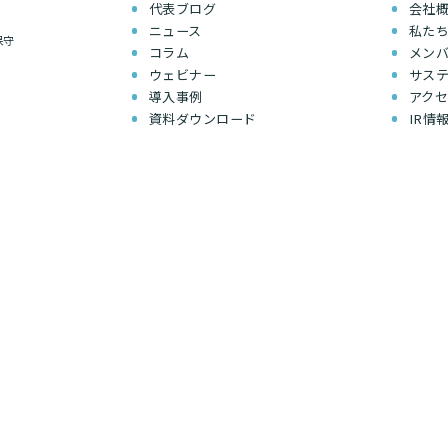
代表ブログ
会社
ニュース
私た
保守
コラム
メン
ウェビナー
サス
導入事例
アク
資料ダウンロード
IR情