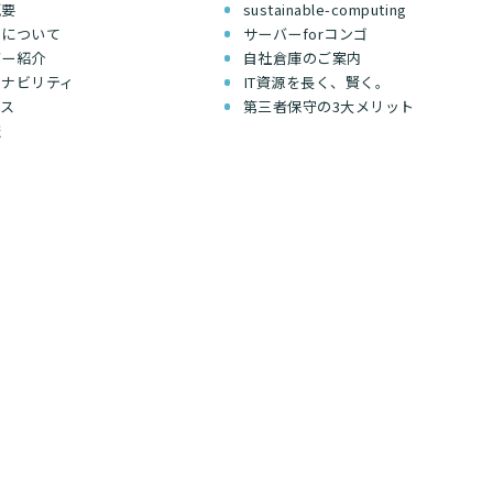
概要
sustainable-computing
ちについて
サーバーforコンゴ
バー紹介
自社倉庫のご案内
テナビリティ
IT資源を長く、賢く。
セス
第三者保守の3大メリット
報