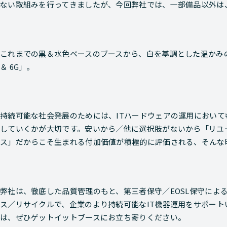
ない取組みを行ってきましたが、今回弊社では、一部備品以外は
これまでの黒＆水色ベースのブースから、白を基調とした温かみの
＆ 6G」。
持続可能な社会発展のためには、ITハードウェアの運用におい
していくかが大切です。安いから／他に選択肢がないから「リユ
ス」だからこそ生まれる付加価値が積極的に評価される、そんな
弊社は、徹底した品質管理のもと、第三者保守／EOSL保守によ
ス／リサイクルで、企業のより持続可能なIT機器運用をサポートいたしま
は、ぜひゲットイットブースにお立ち寄りください。