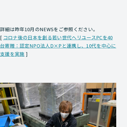
詳細は昨年10月のNEWSをご参照ください。
[
コロナ後の日本を創る若い世代へリユースPCを40
台寄贈：認定NPO法人D×Pと連携し、10代を中心に
支援を実施
]