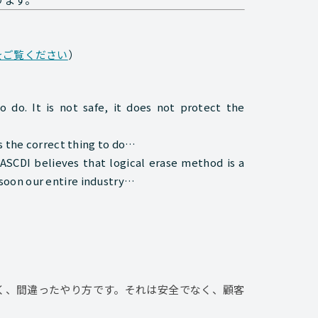
をご覧ください
）
o do. It is not safe, it does not protect the
is the correct thing to do…
ASCDI believes that logical erase method is a
soon our entire industry…
く、間違ったやり方です。それは安全でなく、顧客