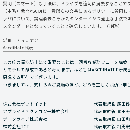
賢明（スマート）な手法は、ドライブを適切に消去することで
（中略）我々ASCDIは、貴殿らの文書にあるポリシーに賛同し
ッパにおいて、論理消去こそがスタンダードかつ適正な手法で
スタンダードとなっていくことと確信しています。（後略）
ジョー・マリオン
AscdiNatd代表
この度の漏洩防止にて重要なことは、適切な業務フローを構築
とモラルの醸成であると考えます。私どもはASCDINATED
邁進する所存でございます。
つきましては、変わらぬご愛顧のほど、どうぞ宜しくお願い申
株式会社ゲットイット
代表取締役 廣田
アプライドテクノロジー株式会社
代表取締役 喜田
データライブ株式会社
代表取締役 山田
株式会社TCE
代表取締役 相馬