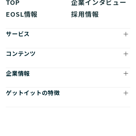
TOP
企業インタビュー
F5-BIG-IP
NETWORK（ネットワー
BIG-I
EOSL情報
採用情報
ク）
F5-BIG-IP
NETWORK（ネットワー
BIG-I
サービス
ク）
F5-BIG-IP
NETWORK（ネットワー
BIG-I
コンテンツ
ク）
F5-BIG-IP
NETWORK（ネットワー
BIG-I
企業情報
ク）
F5-BIG-IP
NETWORK（ネットワー
BIG-I
ゲットイットの特徴
ク）
F5-BIG-IP
NETWORK（ネットワー
BIG-I
ク）
F5-BIG-IP
NETWORK（ネットワー
BIG-I