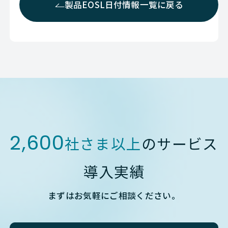
製品EOSL日付情報一覧に戻る
ク）
F5-BIG-IP
NETWORK（ネットワー
BIG-I
ク）
F5-BIG-IP
NETWORK（ネットワー
BIG-I
ク）
F5-BIG-IP
NETWORK（ネットワー
BIG-I
ク）
F5-BIG-IP
NETWORK（ネットワー
BIG-I
2,600
社さま以上
のサービス
ク）
F5-BIG-IP
NETWORK（ネットワー
BIG-I
導入実績
ク）
まずはお気軽にご相談ください。
F5-BIG-IP
NETWORK（ネットワー
BIG-I
ク）