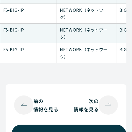
F5-BIG-IP
NETWORK（ネットワー
BIG-I
ク）
F5-BIG-IP
NETWORK（ネットワー
BIG-I
ク）
F5-BIG-IP
NETWORK（ネットワー
BIG-I
ク）
F5-BIG-IP
NETWORK（ネットワー
BIG-I
ク）
F5-BIG-IP
NETWORK（ネットワー
BIG-I
ク）
前の
次の
F5-BIG-IP
NETWORK（ネットワー
BIG-I
情報を見る
情報を見る
ク）
F5-BIG-IP
NETWORK（ネットワー
BIG-I