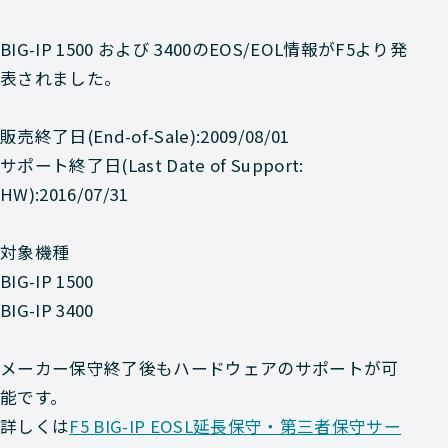
BIG-IP 1500 および 3400のEOS/EOL情報がF5より発
表されました。
販売終了日(End-of-Sale):2009/08/01
サポート終了日(Last Date of Support:
HW):2016/07/31
対象機種
BIG-IP 1500
BIG-IP 3400
メーカー保守終了後もハードウェアのサポートが可
能です。
詳しくは
F5 BIG-IP EOSL延長保守・第三者保守サー