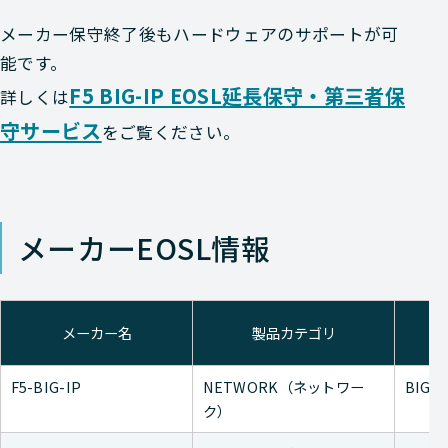
メーカー保守終了後もハードウェアのサポートが可
能です。
F5 BIG-IP EOSL延長保守・第三者保
詳しくは
守サービス
をご覧ください。
メーカーEOSL情報
メーカー名
製品カテゴリ
F5-BIG-IP
NETWORK（ネットワー
BIG-I
ク）