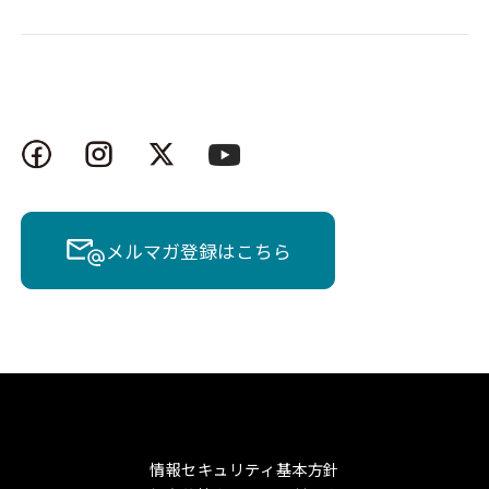
ク）
F5-BIG-IP
NETWORK（ネットワー
BIG-I
ク）
F5-BIG-IP
NETWORK（ネットワー
BIG-I
ク）
F5-BIG-IP
NETWORK（ネットワー
BIG-I
ク）
メルマガ登録はこちら
F5-BIG-IP
NETWORK（ネットワー
BIG-I
ク）
F5-BIG-IP
NETWORK（ネットワー
BIG-I
ク）
F5-BIG-IP
NETWORK（ネットワー
BIG-I
ク）
情報セキュリティ基本方針
F5-BIG-IP
NETWORK（ネットワー
VIPRI